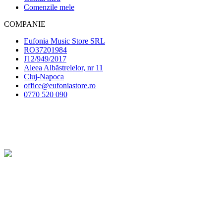
Comenzile mele
COMPANIE
Eufonia Music Store SRL
RO37201984
J12/949/2017
Aleea Albăstrelelor, nr 11
Cluj-Napoca
office@eufoniastore.ro
0770 520 090