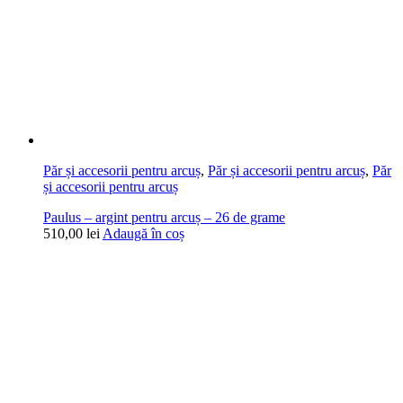
Păr și accesorii pentru arcuș
,
Păr și accesorii pentru arcuș
,
Păr
și accesorii pentru arcuș
Paulus – argint pentru arcuș – 26 de grame
510,00
lei
Adaugă în coș