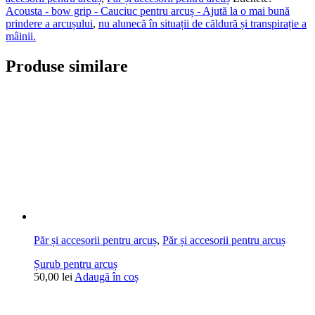
Acousta - bow grip - Cauciuc pentru arcuș - Ajută la o mai bună
prindere a arcușului
,
nu alunecă în situații de căldură și transpirație a
mâinii.
Produse similare
Păr și accesorii pentru arcuș
,
Păr și accesorii pentru arcuș
Șurub pentru arcuș
50,00
lei
Adaugă în coș