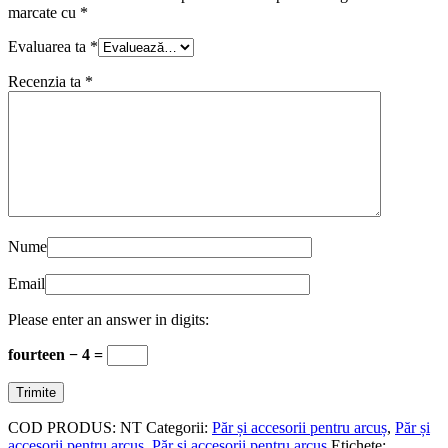
marcate cu
*
Evaluarea ta
*
Recenzia ta
*
Nume
Email
Please enter an answer in digits:
fourteen − 4 =
COD PRODUS:
NT
Categorii:
Păr și accesorii pentru arcuș
,
Păr și
accesorii pentru arcuș
,
Păr și accesorii pentru arcuș
Etichete: