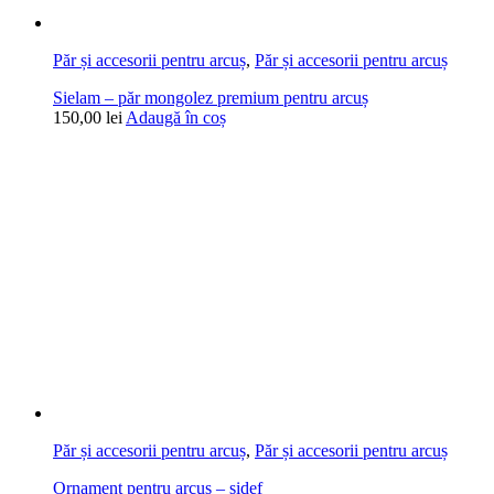
Păr și accesorii pentru arcuș
,
Păr și accesorii pentru arcuș
Sielam – păr mongolez premium pentru arcuș
150,00
lei
Adaugă în coș
Păr și accesorii pentru arcuș
,
Păr și accesorii pentru arcuș
Ornament pentru arcuș – sidef