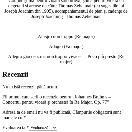
Conține știma pentru vioară solo urtext, știma pentru vioară cu
degetații și arcușe de către Thomas Zehetmair (cu sugestiile lui
Joseph Joachim din 1905), acompaniamentul de pian și cadențe de
Joseph Joachim și Thomas Zehetmair
Allegro non troppo (Re major)
Adagio (Fa major)
Allegro giocoso, ma non troppo vivace — Poco più presto (Re
major)
Recenzii
Nu există recenzii până acum.
Fii primul care scrii o recenzie pentru „Johannes Brahms –
Concertul pentru vioară și orchestră în Re Major, Op. 77”
Adresa ta de email nu va fi publicată.
Câmpurile obligatorii sunt
marcate cu
*
Evaluarea ta
*