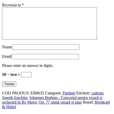
Recenzia ta
*
Nume
Email
Please enter an answer in digits:
10 − two =
COD PRODUS:
EB8635
Categorie:
Partituri
Etichete:
cadenta
Joseph Joachim
,
Johannes Brahms - Concertul pentru vioară și
orchestră în Re Major
,
Op. 77 stimă vioară și pian
Brand:
Breitkopf
& Härtel