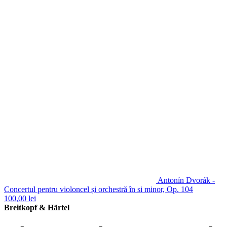
Antonín Dvorák -
Concertul pentru violoncel și orchestră în si minor, Op. 104
100,00
lei
Breitkopf & Härtel