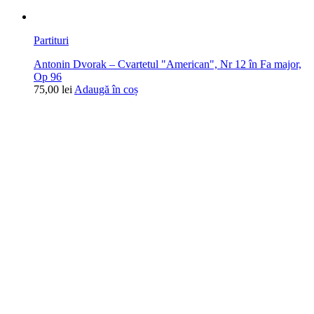
Partituri
Antonin Dvorak – Cvartetul "American", Nr 12 în Fa major,
Op 96
75,00
lei
Adaugă în coș