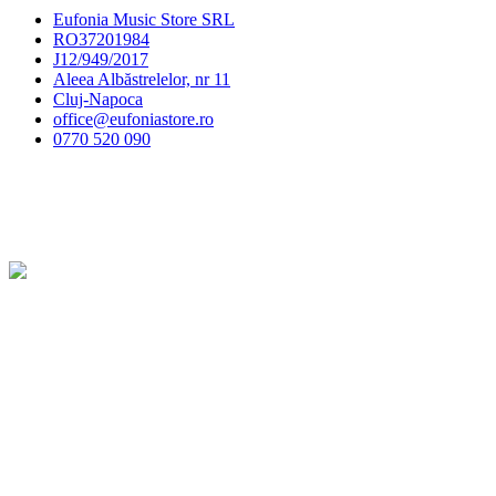
Eufonia Music Store SRL
RO37201984
J12/949/2017
Aleea Albăstrelelor, nr 11
Cluj-Napoca
office@eufoniastore.ro
0770 520 090