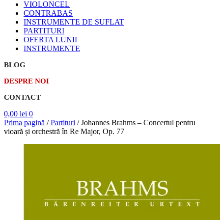
VIOLONCEL
CONTRABAS
INSTRUMENTE DE SUFLAT
PARTITURI
OFERTA LUNII
INSTRUMENTE
BLOG
DESPRE NOI
CONTACT
0,00
lei
0
Prima pagină
/
Partituri
/
Johannes Brahms – Concertul pentru
vioară și orchestră în Re Major, Op. 77