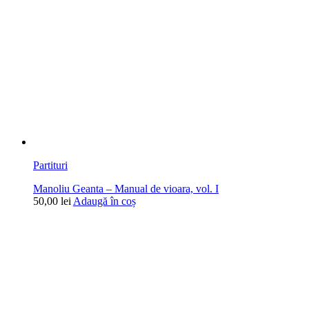
Partituri
Manoliu Geanta – Manual de vioara, vol. I
50,00
lei
Adaugă în coș