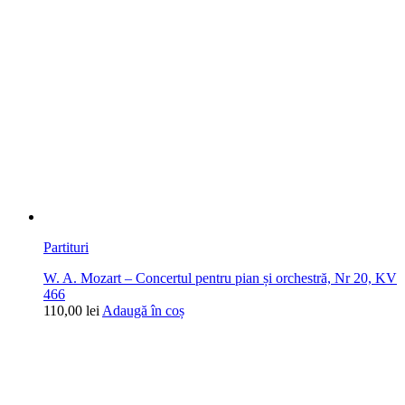
Partituri
W. A. Mozart – Concertul pentru pian și orchestră, Nr 20, KV
466
110,00
lei
Adaugă în coș