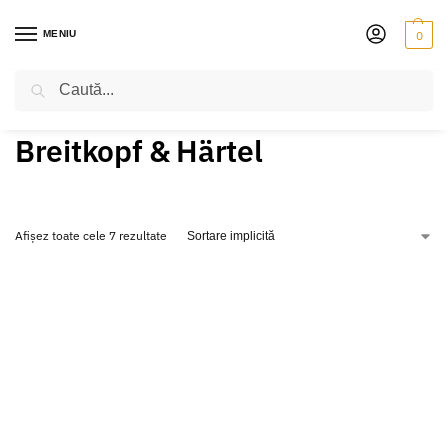
MENIU
0
Caută
PRIMA PAGINĂ
BREITKOPF & HÄRTEL
/
Breitkopf & Härtel
Afișez toate cele 7 rezultate