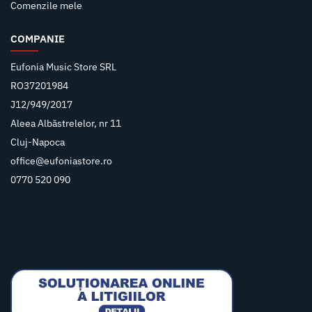
Comenzile mele
COMPANIE
Eufonia Music Store SRL
RO37201984
J12/949/2017
Aleea Albăstrelelor, nr 11
Cluj-Napoca
office@eufoniastore.ro
0770 520 090