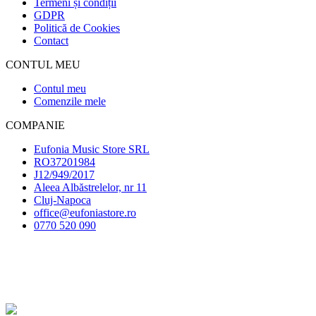
Termeni și condiții
GDPR
Politică de Cookies
Contact
CONTUL MEU
Contul meu
Comenzile mele
COMPANIE
Eufonia Music Store SRL
RO37201984
J12/949/2017
Aleea Albăstrelelor, nr 11
Cluj-Napoca
office@eufoniastore.ro
0770 520 090