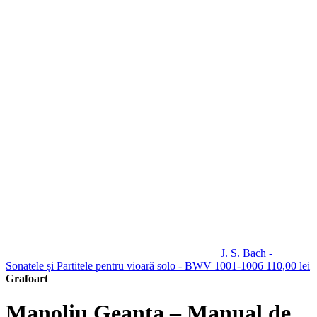
J. S. Bach -
Sonatele și Partitele pentru vioară solo - BWV 1001-1006
110,00
lei
Grafoart
Manoliu Geanta – Manual de