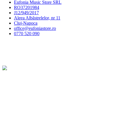
Eufonia Music Store SRL
RO37201984
J12/949/2017
Aleea Albăstrelelor, nr 11
Cluj-Napoca
office@eufoniastore.ro
0770 520 090