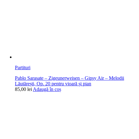
Partituri
Pablo Sarasate – Zigeunerweisen – Gipsy Air – Melodii
Lăutărești, Op. 20 pentru vioară și pian
85,00
lei
Adaugă în coș