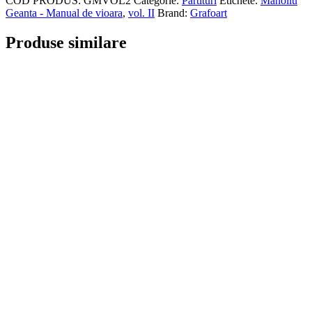
COD PRODUS:
GMVOL2
Categorie:
Partituri
Etichete:
Manoliu
Geanta - Manual de vioara
,
vol. II
Brand:
Grafoart
Produse similare