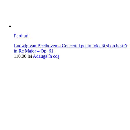
Partituri
Ludwig van Beethoven – Concertul pentru vioară și orchestră
în Re Major – Op. 61
110,00
lei
Adaugă în coș