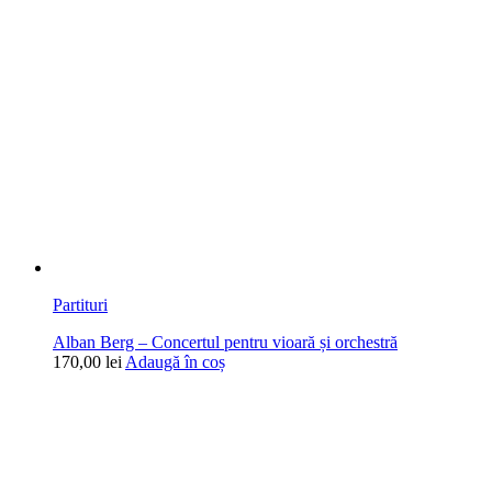
Partituri
Alban Berg – Concertul pentru vioară și orchestră
170,00
lei
Adaugă în coș