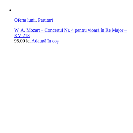
Oferta lunii
,
Partituri
W. A. Mozart – Concertul Nr. 4 pentru vioară în Re Major –
KV 218
95,00
lei
Adaugă în coș