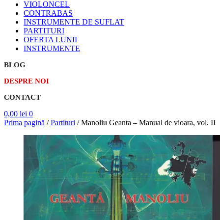
VIOLONCEL
CONTRABAS
INSTRUMENTE DE SUFLAT
PARTITURI
OFERTA LUNII
INSTRUMENTE
BLOG
DESPRE NOI
CONTACT
0,00
lei
0
Prima pagină
/
Partituri
/
Manoliu Geanta – Manual de vioara, vol. II