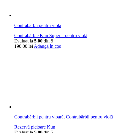
Contrabărbii pentru violă
Contrabărbie Kun Super – pentru violă
Evaluat la
5.00
din 5
190,00
lei
Adaugă în coș
Contrabărbii pentru vioară
,
Contrabărbii pentru violă
Rezervă picioare Kun
Evaluat la
5.00
din 5