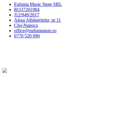
Eufonia Music Store SRL
RO37201984
J12/949/2017
Aleea Albăstrelelor, nr 11
Cluj-Napoca
office@eufoniastore.ro
0770 520 090