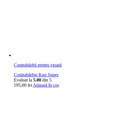
Contrabărbii pentru vioară
Contrabărbie Kun Super
Evaluat la
5.00
din 5
195,00
lei
Adaugă în coș