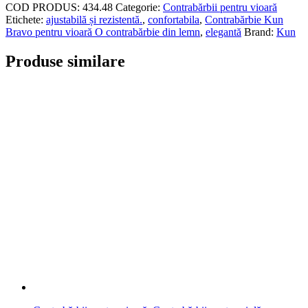
COD PRODUS:
434.48
Categorie:
Contrabărbii pentru vioară
Etichete:
ajustabilă și rezistentă.
,
confortabila
,
Contrabărbie Kun
Bravo pentru vioară O contrabărbie din lemn
,
elegantă
Brand:
Kun
Produse similare