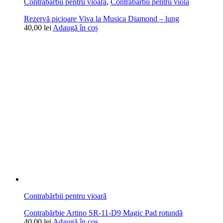
Contrabărbii pentru vioară
,
Contrabărbii pentru violă
Rezervă picioare Viva la Musica Diamond – lung
40,00
lei
Adaugă în coș
Contrabărbii pentru vioară
Contrabărbie Artino SR-11-D9 Magic Pad rotundă
40,00
lei
Adaugă în coș