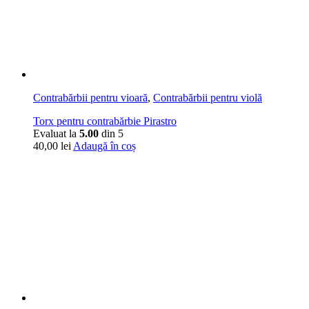
Contrabărbii pentru vioară
,
Contrabărbii pentru violă
Torx pentru contrabărbie Pirastro
Evaluat la
5.00
din 5
40,00
lei
Adaugă în coș