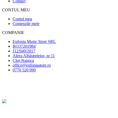
Contact
CONTUL MEU
Contul meu
Comenzile mele
COMPANIE
Eufonia Music Store SRL
RO37201984
J12/949/2017
Aleea Albăstrelelor, nr 11
Cluj-Napoca
office@eufoniastore.ro
0770 520 090