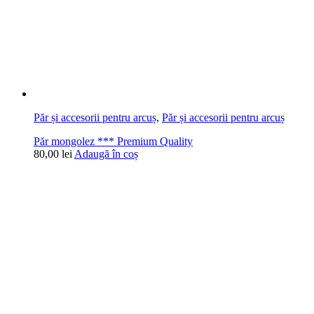
Păr și accesorii pentru arcuș
,
Păr și accesorii pentru arcuș
Păr mongolez *** Premium Quality
80,00
lei
Adaugă în coș