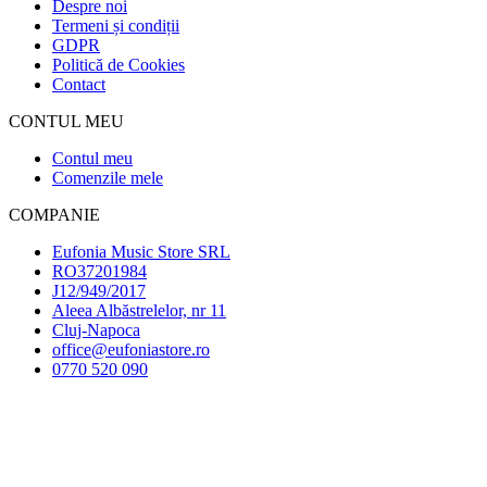
Despre noi
Termeni și condiții
GDPR
Politică de Cookies
Contact
CONTUL MEU
Contul meu
Comenzile mele
COMPANIE
Eufonia Music Store SRL
RO37201984
J12/949/2017
Aleea Albăstrelelor, nr 11
Cluj-Napoca
office@eufoniastore.ro
0770 520 090