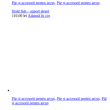
Păr și accesorii pentru arcuș
,
Păr și accesorii pentru arcuș
Hold fish – suport deget
110,00
lei
Adaugă în coș
Păr și accesorii pentru arcuș
,
Păr și accesorii pentru arcuș
,
Păr
și accesorii pentru arcuș