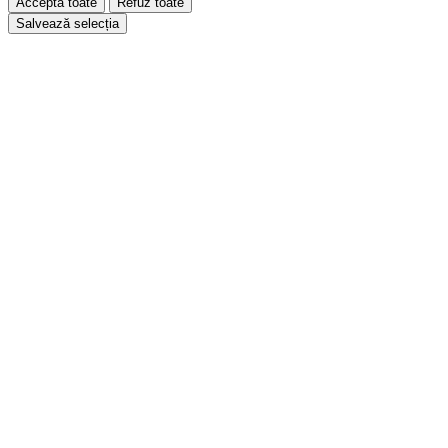
Acceptă toate
Refuz toate
Salvează selecția