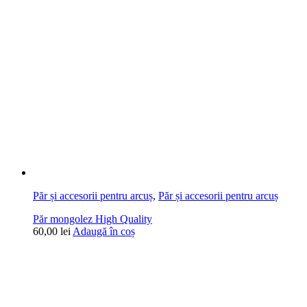
Păr și accesorii pentru arcuș
,
Păr și accesorii pentru arcuș
Păr mongolez High Quality
60,00
lei
Adaugă în coș