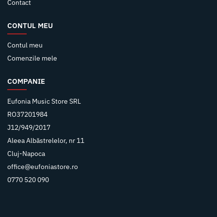
Contact
CONTUL MEU
Contul meu
Comenzile mele
COMPANIE
Eufonia Music Store SRL
RO37201984
J12/949/2017
Aleea Albăstrelelor, nr 11
Cluj-Napoca
office@eufoniastore.ro
0770 520 090