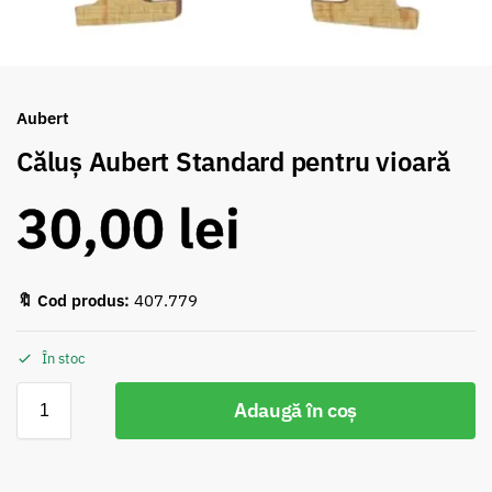
Aubert
Căluș Aubert Standard pentru vioară
30,00
lei
🔖 Cod produs:
407.779
În stoc
Adaugă în coș