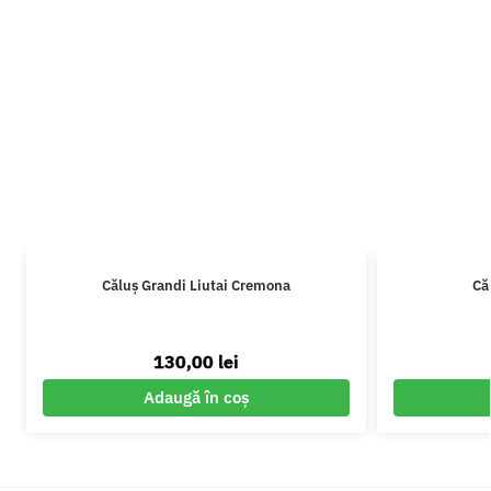
Căluș Grandi Liutai Cremona
Că
130,00
lei
Adaugă în coș