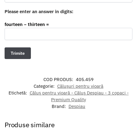
Please enter an answer in digits:
fourteen − thirteen =
COD PRODUS:
405.459
Categorie:
Călușuri pentru vioară
Etichetă:
Căluș pentru vioară - Căluș Despiau - 3 copaci -
Premium Quality
Brand:
Despiau
Produse similare