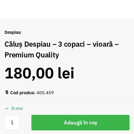
Despiau
Căluș Despiau – 3 copaci – vioară –
Premium Quality
180,00
lei
🔖 Cod produs:
405.459
În stoc
Adaugă în coș