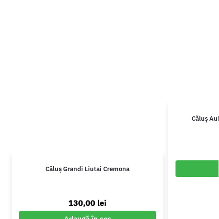
Căluș Au
Căluș Grandi Liutai Cremona
130,00
lei
Adaugă în coș