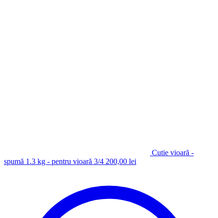
Cutie vioară -
spumă 1.3 kg - pentru vioară 3/4
200,00
lei