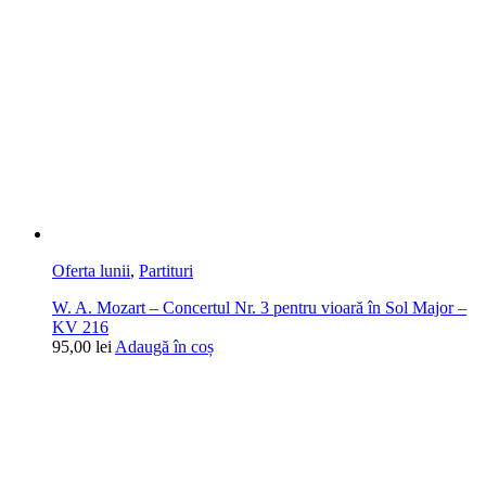
Oferta lunii
,
Partituri
W. A. Mozart – Concertul Nr. 3 pentru vioară în Sol Major –
KV 216
95,00
lei
Adaugă în coș