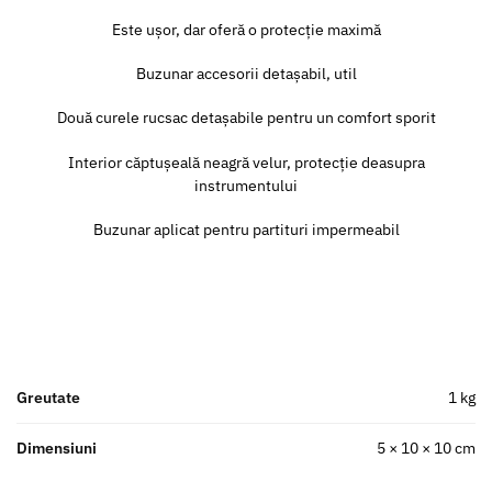
Este ușor, dar oferă o protecție maximă
Buzunar accesorii detașabil, util
Două curele rucsac detașabile pentru un comfort sporit
Interior căptușeală neagră velur, protecție deasupra
instrumentului
Buzunar aplicat pentru partituri impermeabil
Greutate
1 kg
Dimensiuni
5 × 10 × 10 cm