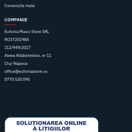
Comenzile mele
COMPANIE
Eufonia Music Store SRL
RO37201984
J12/949/2017
Aleea Albăstrelelor, nr 11
Cluj-Napoca
office@eufoniastore.ro
0770 520 090