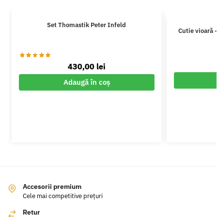
Set Thomastik Peter Infeld
Cutie vioară 
430,00
lei
Adaugă în coș
Accesorii premium
Cele mai competitive prețuri
Retur