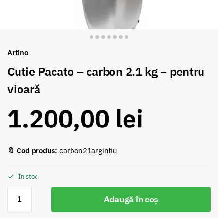
Artino
Cutie Pacato – carbon 2.1 kg – pentru
vioară
1.200,00
lei
🔖 Cod produs:
carbon21argintiu
În stoc
Adaugă în coș