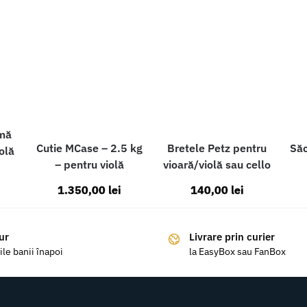
umă
Cutie MCase – 2.5 kg
Bretele Petz pentru
Săc
olă
– pentru violă
vioară/violă sau cello
1.350,00
lei
140,00
lei
ur
Livrare prin curier
ile banii înapoi
la EasyBox sau FanBox