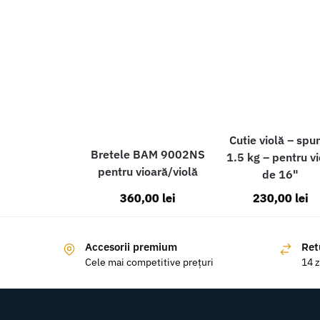
Cutie violă – sp
Bretele BAM 9002NS
1.5 kg – pentru vi
pentru vioară/violă
de 16"
360,00
lei
230,00
lei
Accesorii premium
Ret
Cele mai competitive prețuri
14 z