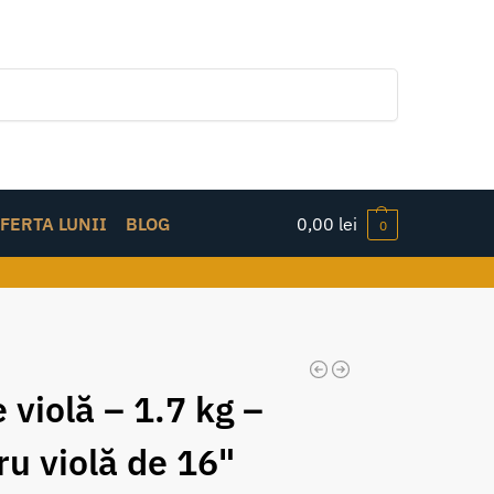
Caută
FERTA LUNII
BLOG
0,00
lei
0
 violă – 1.7 kg –
ru violă de 16"