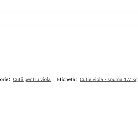
orie:
Cutii pentru violă
Etichetă:
Cutie violă - spumă 1.7 kg