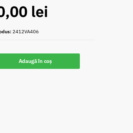
0,00
lei
odus:
2412VA406
Adaugă în coș