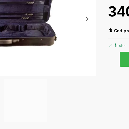
34
🔖 Cod pr
În stoc