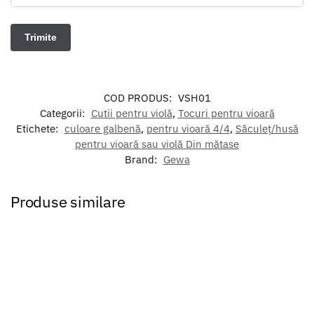
COD PRODUS:
VSH01
Categorii:
Cutii pentru violă
,
Tocuri pentru vioară
Etichete:
culoare galbenă
,
pentru vioară 4/4
,
Săculeț/husă
pentru vioară sau violă Din mătase
Brand:
Gewa
Produse similare