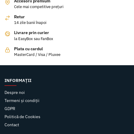
Accesorii premium
Cele mai competitive prețuri
Retur
14 zile banii înapoi
Livrare prin curier
la EasyBox sau FanBox
Plata cu cardul
MasterCard / Visa / Pluxee
INFORMAȚII
Despre noi
Termeni și condiții
GDPR
Politică de Cookies
Contact