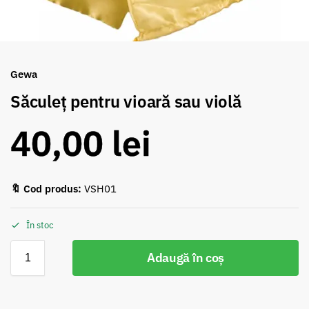
Gewa
Săculeț pentru vioară sau violă
40,00
lei
🔖 Cod produs:
VSH01
În stoc
Adaugă în coș