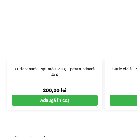
Cutie vioară – spumă 1.3 kg – pentru vioară
Cutie violă –
4/4
200,00
lei
Adaugă în coș