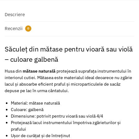
Descriere
Recenzii
0
Săculeț din mătase pentru vioară sau violă
– culoare galbenă
Husa din
mătase naturală
protejează suprafața instrumentului în
interiorul cutiei. Mătasea este materialul ideal deoarece nu zgârie
lacul și absoarbe eficient praful și microparticulele de sacâz
depuse pe lac în urma cântatului.
Material: mătase naturală
Culoare: galbenă
Dimensiune: potrivit pentru vioară sau violă 4/4
Protejează lacul instrumentului împotriva zgârieturilor și
prafului
Ușor de curățat și de întreținut