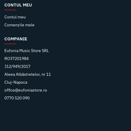
CONTUL MEU
Contul meu
Comenzile mele
COMPANIE
Eufonia Music Store SRL
RO37201984
J12/949/2017
Aleea Albăstrelelor, nr 11
Cluj-Napoca
office@eufoniastore.ro
0770 520 090