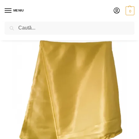
MENIU
0
Caută
PRIMA PAGINĂ
VIOLĂ
ACCESORII
CUTII PENTRU VIOLĂ
SĂCULEȚ PENTRU VIOARĂ SAU VIOLĂ
/
/
/
/