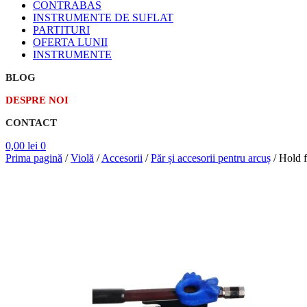
CONTRABAS
INSTRUMENTE DE SUFLAT
PARTITURI
OFERTA LUNII
INSTRUMENTE
BLOG
DESPRE NOI
CONTACT
0,00
lei
0
Prima pagină
/
Violă
/
Accesorii
/
Păr și accesorii pentru arcuș
/
Hold f