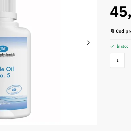
45
🔖 Cod pr
În stoc