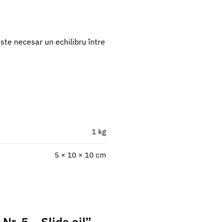
ste necesar un echilibru între
1 kg
5 × 10 × 10 cm
Nr. 5 – Slide oil”