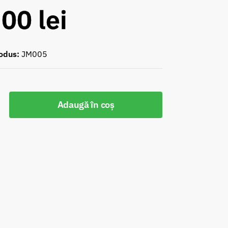
,00
lei
odus:
JM005
Adaugă în coș