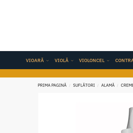
VIOARĂ
VIOLĂ
VIOLONCEL
CONTR
PRIMA PAGINĂ
SUFLĂTORI
ALAMĂ
CREME
/
/
/