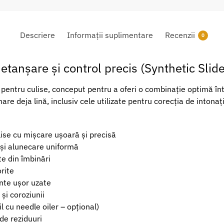
Descriere
Informații suplimentare
Recenzii
0
 etanșare și control precis (Synthetic Slide
te pentru culise, conceput pentru a oferi o combinație optimă înt
nare deja lină, inclusiv cele utilizate pentru corecția de intona
lise cu mișcare ușoară și precisă
 și alunecare uniformă
e din îmbinări
rite
nte ușor uzate
și coroziunii
l cu needle oiler – opțional)
de reziduuri