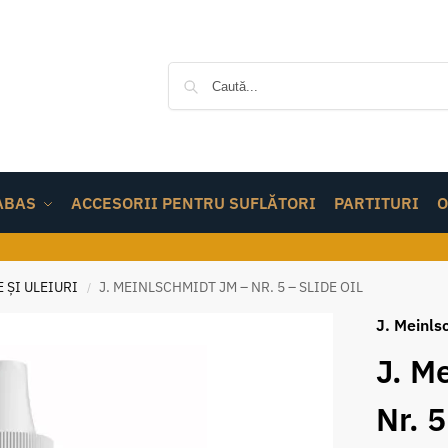
ABAS
ACCESORII PENTRU SUFLĂTORI
PARTITURI
O
 ȘI ULEIURI
J. MEINLSCHMIDT JM – NR. 5 – SLIDE OIL
/
J. Meinls
J. M
Nr. 5