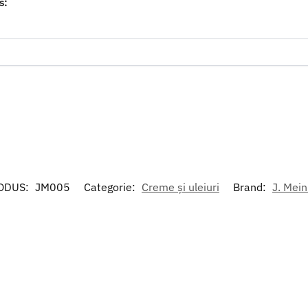
s:
ODUS:
JM005
Categorie:
Creme și uleiuri
Brand:
J. Mei