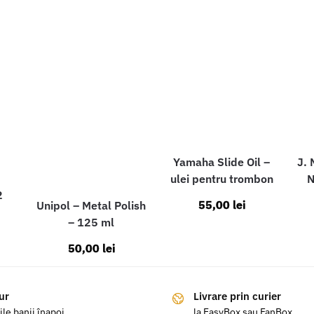
Yamaha Slide Oil –
J. 
ulei pentru trombon
N
2
55,00
lei
Unipol – Metal Polish
– 125 ml
50,00
lei
ur
Livrare prin curier
ile banii înapoi
la EasyBox sau FanBox