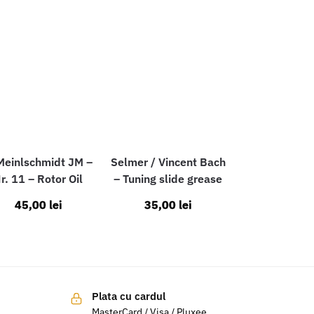
Meinlschmidt JM –
Selmer / Vincent Bach
r. 11 – Rotor Oil
– Tuning slide grease
45,00
lei
35,00
lei
Plata cu cardul
MasterCard / Visa / Pluxee