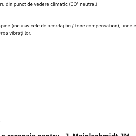
ru din punct de vedere climatic (CO² neutral)
apide (inclusiv cele de acordaj fin / tone compensation), unde e
ea vibrațiilor.
.
i o recenzie pentru „J. Meinlschmidt JM – 