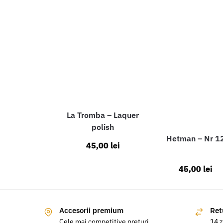
La Tromba – Laquer
polish
Hetman – Nr 1
45,00
lei
45,00
lei
Accesorii premium
Ret
Cele mai competitive prețuri
14 z