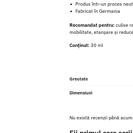
Produs într-un proces neut
Fabricat în Germania
Recomandat pentru:
culise r
mobilitate, etanșare și reducer
Conținut:
30 ml
Greutate
Dimensiuni
Nu există recenzii până acum
Fii primul care scri