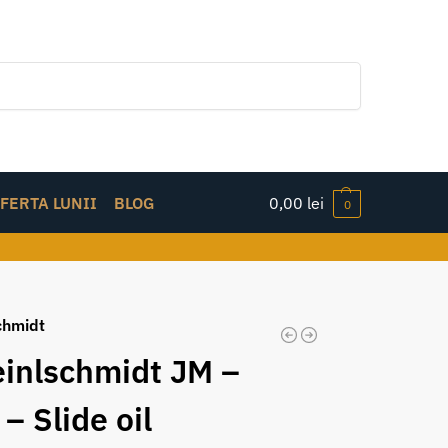
Caută
FERTA LUNII
BLOG
0,00
lei
0
chmidt
einlschmidt JM –
 – Slide oil