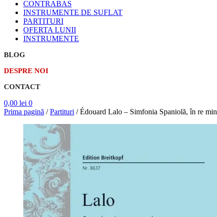
CONTRABAS
INSTRUMENTE DE SUFLAT
PARTITURI
OFERTA LUNII
INSTRUMENTE
BLOG
DESPRE NOI
CONTACT
0,00
lei
0
Prima pagină
/
Partituri
/
Édouard Lalo – Simfonia Spaniolă, în re mino