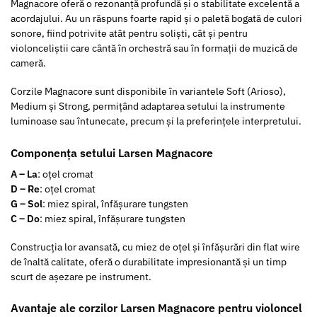
Magnacore oferă o rezonanță profundă și o stabilitate excelentă a
acordajului. Au un răspuns foarte rapid și o paletă bogată de culori
sonore, fiind potrivite atât pentru soliști, cât și pentru
violonceliștii care cântă în orchestră sau în formații de muzică de
cameră.
Corzile Magnacore sunt disponibile în variantele Soft (Arioso),
Medium și Strong, permițând adaptarea setului la instrumente
luminoase sau întunecate, precum și la preferințele interpretului.
Componența setului Larsen Magnacore
A – La
: oțel cromat
D – Re
: oțel cromat
G – Sol
: miez spiral, înfășurare tungsten
C – Do
: miez spiral, înfășurare tungsten
Construcția lor avansată, cu miez de oțel și înfășurări din flat wire
de înaltă calitate, oferă o durabilitate impresionantă și un timp
scurt de așezare pe instrument.
Avantaje ale corzilor Larsen Magnacore pentru violoncel