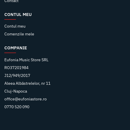
Contact
CONTUL MEU
Contul meu
Comenzile mele
COMPANIE
Eufonia Music Store SRL
RO37201984
J12/949/2017
Aleea Albăstrelelor, nr 11
Cluj-Napoca
office@eufoniastore.ro
0770 520 090