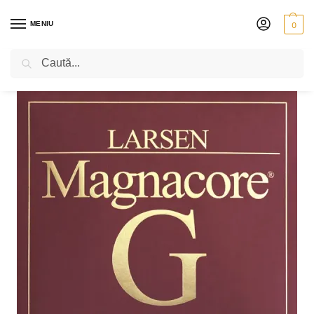
MENIU
0
Caută
PRIMA PAGINĂ
VIOLONCEL
CORZI
LARSEN MAGNACORE
SET LARSEN MAGNACORE
/
/
/
/