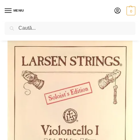
MENIU
0
Caută
PRIMA PAGINĂ
VIOLONCEL
CORZI
LARSEN SOLIST
LARSEN SOLOIST – COARDĂ LA OȚEL CROMAT
/
/
/
/