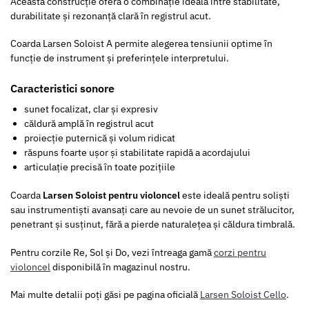
Această construcție oferă o combinație ideală între stabilitate,
durabilitate și rezonanță clară în registrul acut.
Coarda Larsen Soloist A permite alegerea tensiunii optime în
funcție de instrument și preferințele interpretului.
Caracteristici sonore
sunet focalizat, clar și expresiv
căldură amplă în registrul acut
proiecție puternică și volum ridicat
răspuns foarte ușor și stabilitate rapidă a acordajului
articulație precisă în toate pozițiile
Coarda
Larsen Soloist pentru violoncel
este ideală pentru soliști
sau instrumentiști avansați care au nevoie de un sunet strălucitor,
penetrant și susținut, fără a pierde naturalețea și căldura timbrală.
Pentru corzile Re, Sol și Do, vezi întreaga gamă
corzi pentru
violoncel
disponibilă în magazinul nostru.
Mai multe detalii poți găsi pe pagina oficială
Larsen Soloist Cello
.