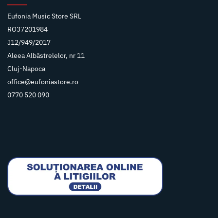
Eufonia Music Store SRL
RO37201984
J12/949/2017
Aleea Albăstrelelor, nr 11
Cluj-Napoca
office@eufoniastore.ro
0770 520 090