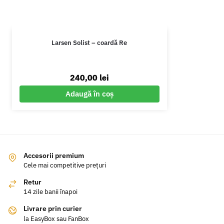
Larsen Solist – coardă Re
240,00
lei
Adaugă în coș
Accesorii premium
Cele mai competitive prețuri
Retur
14 zile banii înapoi
Livrare prin curier
la EasyBox sau FanBox