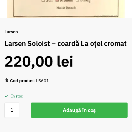
Larsen
Larsen Soloist – coardă La oțel cromat
220,00
lei
🔖 Cod produs:
L5601
În stoc
Adaugă în coș