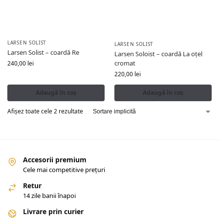
LARSEN SOLIST
LARSEN SOLIST
Larsen Solist – coardă Re
Larsen Soloist – coardă La oțel
cromat
240,00
lei
220,00
lei
Adaugă în coș
Adaugă în coș
Afișez toate cele 2 rezultate
Accesorii premium
Cele mai competitive prețuri
Retur
14 zile banii înapoi
Livrare prin curier