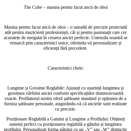
The Cube – masina pentru facut ancii de oboi
Masina pentru facut ancii de oboi – o unealtă de precizie proiectată
atât pentru muzicienii profesioniști, cât și pentru pasionații care cer
acuratețe de neegalat în crearea anciei perfecte. Ustensila noastră se
remarcă prin caracteristici unice, oferindu-vă personalizare și
eficiență fără precedent.
Caracteristici cheie:
Lungime și Grosime Reglabile: Ajustați cu ușurință lungimea și
grosimea vârfului anciei conform specificațiilor dumneavoastră
exacte. Profilatorul nostru oferă șabloane standard și opțiunea de a
furniza șabloane personale, asigurându-vă că ancieile sunt realizate
cu precizie.
Poziționare Reglabilă a Gatului și Lungime a Profilului: Obțineți
sunetul perfect cu poziționarea reglabilă a gâtului și lungimea
profilului. Personalizați forma gâtului cu un „V” sau „W” distinctiv