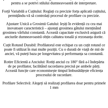
pentru a se potrivi stilului dumneavoastră de interpretare.
Forță Variabilă a Cuțitului: Reglați cu precizie forța aplicată cuțitului,
permițându-vă să controlați procesul de profilare cu precizie.
Ajustare Unică a Grosimii Gatului: Ieșiți în evidență cu cea mai
inovatoare caracteristică – ajustați grosimea gâtului menținând
grosimea vârfului constantă. Această capacitate exclusivă asigură că
anciurile dumneavoastră obțin calitatea tonală și rezonanța dorite.
Cuțit Rotund Durabil: Profilatorul este echipat cu un cuțit rotund ce
poate fi utilizat în mai multe poziții. Cu o durată de viață de mii de
anciei, vă puteți baza pe longevitatea și performanța sa constantă.
Rotire Eficientă a Anciului: Rotiți anciul cu 180° fără a-l îndepărta
de pe profilator, facilitând racordarea precisă pe ambele părți.
Această funcție care economisește timpul îmbunătățește eficiența
procesului de racordare.
Profilare Selectivă: Alegeți să realizați profilarea doar pentru primele
1 mm