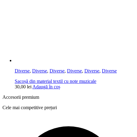
Diverse
,
Diverse
,
Diverse
,
Diverse
,
Diverse
,
Diverse
Sacoșă din material textil cu note muzicale
30,00
lei
Adaugă în coș
Accesorii premium
Cele mai competitive prețuri