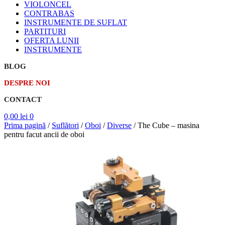
VIOLONCEL
CONTRABAS
INSTRUMENTE DE SUFLAT
PARTITURI
OFERTA LUNII
INSTRUMENTE
BLOG
DESPRE NOI
CONTACT
0,00
lei
0
Prima pagină
/
Suflători
/
Oboi
/
Diverse
/
The Cube – masina
pentru facut ancii de oboi