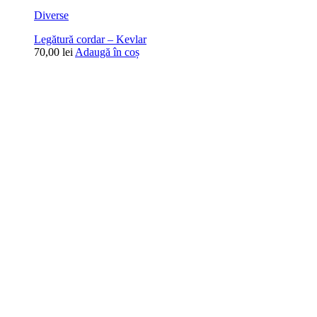
Diverse
Legătură cordar – Kevlar
70,00
lei
Adaugă în coș