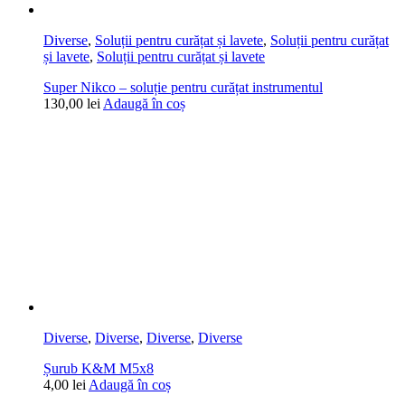
Diverse
,
Soluții pentru curățat și lavete
,
Soluții pentru curățat
și lavete
,
Soluții pentru curățat și lavete
Super Nikco – soluție pentru curățat instrumentul
130,00
lei
Adaugă în coș
Diverse
,
Diverse
,
Diverse
,
Diverse
Șurub K&M M5x8
4,00
lei
Adaugă în coș