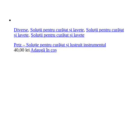
Diverse
,
Soluții pentru curățat și lavete
,
Soluții pentru curățat
și lavete
,
Soluții pentru curățat și lavete
Petz – Soluție pentru curățat și lustruit instrumentul
40,00
lei
Adaugă în coș