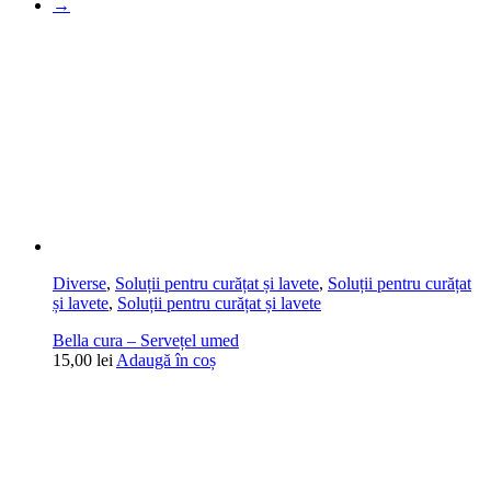
→
Diverse
,
Soluții pentru curățat și lavete
,
Soluții pentru curățat
și lavete
,
Soluții pentru curățat și lavete
Bella cura – Servețel umed
15,00
lei
Adaugă în coș