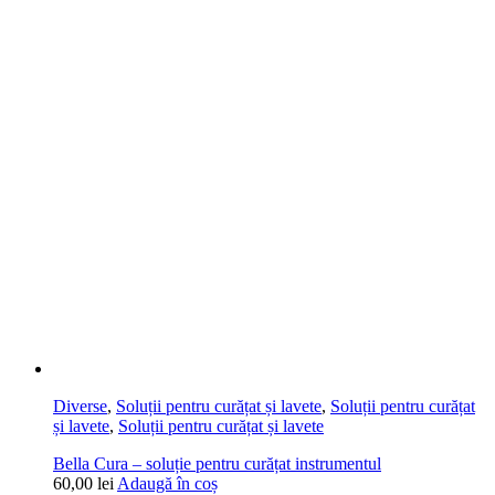
Diverse
,
Soluții pentru curățat și lavete
,
Soluții pentru curățat
și lavete
,
Soluții pentru curățat și lavete
Bella Cura – soluție pentru curățat instrumentul
60,00
lei
Adaugă în coș