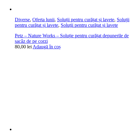
Diverse
,
Oferta lunii
,
Soluții pentru curățat și lavete
,
Soluții
pentru curățat și lavete
,
Soluții pentru curățat și lavete
Petz – Nature Works – Soluție pentru curățat depunerile de
sacâz de pe corzi
80,00
lei
Adaugă în coș