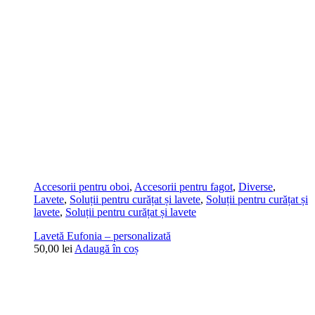
Accesorii pentru oboi
,
Accesorii pentru fagot
,
Diverse
,
Lavete
,
Soluții pentru curățat și lavete
,
Soluții pentru curățat și
lavete
,
Soluții pentru curățat și lavete
Lavetă Eufonia – personalizată
50,00
lei
Adaugă în coș