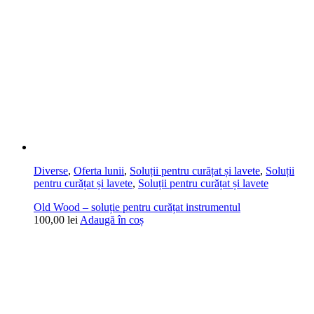
Diverse
,
Oferta lunii
,
Soluții pentru curățat și lavete
,
Soluții
pentru curățat și lavete
,
Soluții pentru curățat și lavete
Old Wood – soluție pentru curățat instrumentul
100,00
lei
Adaugă în coș