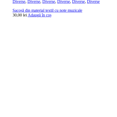
Diverse
,
Diverse
,
Diverse
,
Diverse
,
Diverse
,
Diverse
Sacoșă din material textil cu note muzicale
30,00
lei
Adaugă în coș