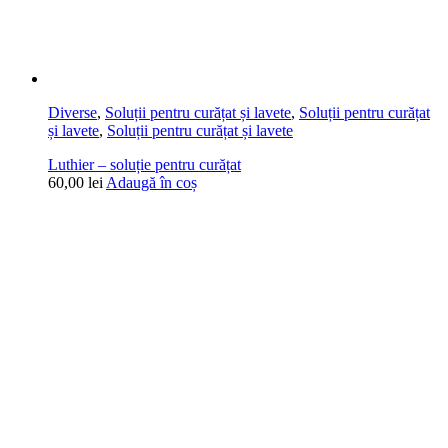
Diverse
,
Soluții pentru curățat și lavete
,
Soluții pentru curățat
și lavete
,
Soluții pentru curățat și lavete
Luthier – soluție pentru curățat
60,00
lei
Adaugă în coș