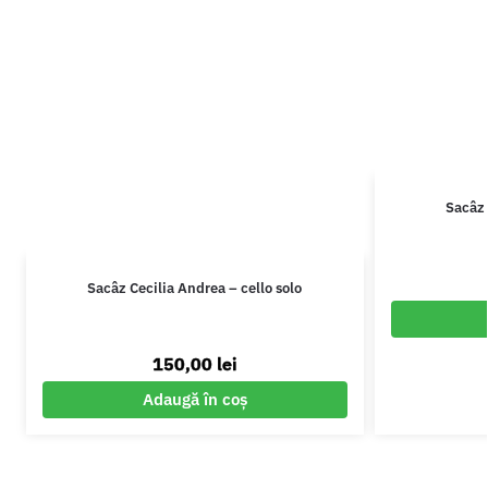
Sacâz 
Sacâz Cecilia Andrea – cello solo
150,00
lei
Adaugă în coș