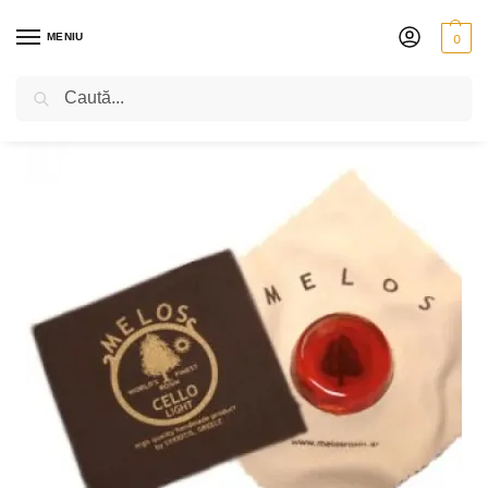
MENIU
0
Caută
PRIMA PAGINĂ
VIOLONCEL
ACCESORII
SACÂZ PENTRU VIOLONCEL
/
/
/