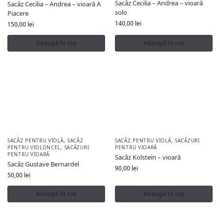
Sacâz Cecilia – Andrea – vioară
Sacâz Cecilia – Andrea – vioară A
solo
Piacere
140,00
lei
150,00
lei
Adaugă în coș
Adaugă în coș
SACÂZ PENTRU VIOLĂ
,
SACÂZ
SACÂZ PENTRU VIOLĂ
,
SACÂZURI
PENTRU VIOLONCEL
,
SACÂZURI
PENTRU VIOARĂ
PENTRU VIOARĂ
Sacâz Kolstein – vioară
Sacâz Gustave Bernardel
90,00
lei
50,00
lei
Adaugă în coș
Adaugă în coș