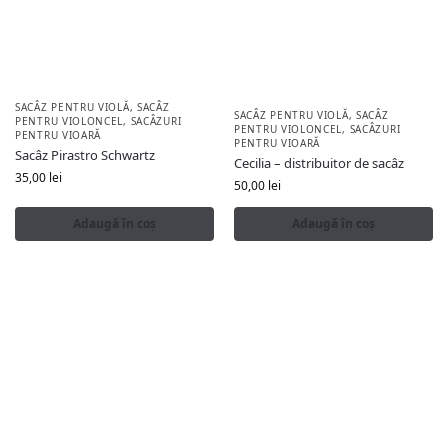
SACÂZ PENTRU VIOLĂ
,
SACÂZ
SACÂZ PENTRU VIOLĂ
,
SACÂZ
PENTRU VIOLONCEL
,
SACÂZURI
PENTRU VIOLONCEL
,
SACÂZURI
PENTRU VIOARĂ
PENTRU VIOARĂ
Sacâz Pirastro Schwartz
Cecilia – distribuitor de sacâz
35,00
lei
50,00
lei
Adaugă în coș
Adaugă în coș