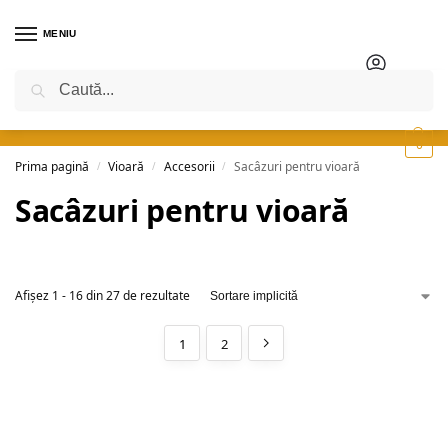
MENIU
Caută
0
Prima pagină
Vioară
Accesorii
Sacâzuri pentru vioară
/
/
/
Sacâzuri pentru vioară
Afișez 1 - 16 din 27 de rezultate
1
2