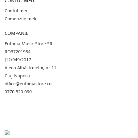
CONTUL MEU
Contul meu
Comenzile mele
COMPANIE
Eufonia Music Store SRL
RO37201984
J12/949/2017
Aleea Albăstrelelor, nr 11
Cluj-Napoca
office@eufoniastore.ro
0770 520 090