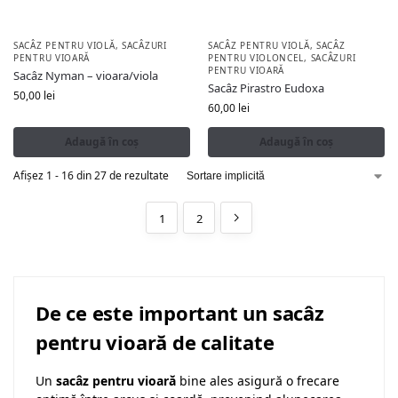
SACÂZ PENTRU VIOLĂ
,
SACÂZURI
SACÂZ PENTRU VIOLĂ
,
SACÂZ
PENTRU VIOARĂ
PENTRU VIOLONCEL
,
SACÂZURI
PENTRU VIOARĂ
Sacâz Nyman – vioara/viola
Sacâz Pirastro Eudoxa
50,00
lei
60,00
lei
Adaugă în coș
Adaugă în coș
Afișez 1 - 16 din 27 de rezultate
1
2
De ce este important un sacâz
pentru vioară de calitate
Un
sacâz pentru vioară
bine ales asigură o frecare