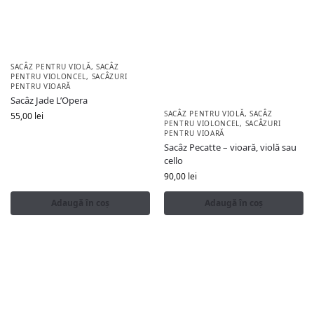
SACÂZ PENTRU VIOLĂ
,
SACÂZ
PENTRU VIOLONCEL
,
SACÂZURI
PENTRU VIOARĂ
Sacâz Jade L’Opera
SACÂZ PENTRU VIOLĂ
,
SACÂZ
55,00
lei
PENTRU VIOLONCEL
,
SACÂZURI
PENTRU VIOARĂ
Sacâz Pecatte – vioară, violă sau
cello
90,00
lei
Adaugă în coș
Adaugă în coș