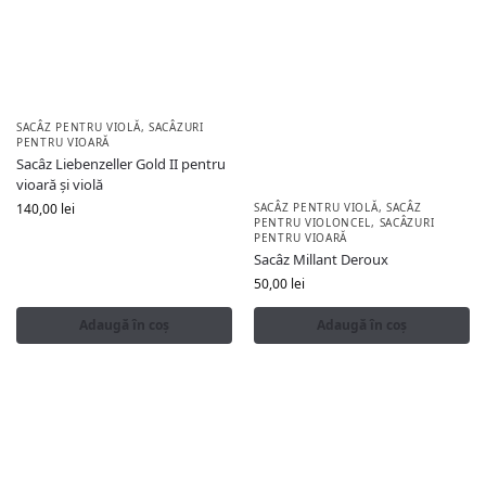
SACÂZ PENTRU VIOLĂ
,
SACÂZURI
PENTRU VIOARĂ
Sacâz Liebenzeller Gold II pentru
vioară și violă
SACÂZ PENTRU VIOLĂ
,
SACÂZ
140,00
lei
PENTRU VIOLONCEL
,
SACÂZURI
PENTRU VIOARĂ
Sacâz Millant Deroux
50,00
lei
Adaugă în coș
Adaugă în coș