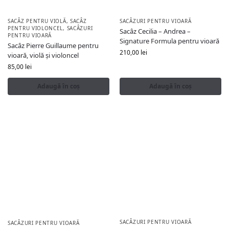
SACÂZ PENTRU VIOLĂ
,
SACÂZ
SACÂZURI PENTRU VIOARĂ
PENTRU VIOLONCEL
,
SACÂZURI
Sacâz Cecilia – Andrea –
PENTRU VIOARĂ
Signature Formula pentru vioară
Sacâz Pierre Guillaume pentru
210,00
lei
vioară, violă și violoncel
85,00
lei
Adaugă în coș
Adaugă în coș
SACÂZURI PENTRU VIOARĂ
SACÂZURI PENTRU VIOARĂ