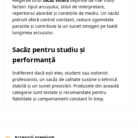
Alegerea unui
sacâz vioară
depinde de mai mulți
factori: tipul arcușului, stilul de interpretare,
repertoriul abordat și condițiile de mediu. Un sacâz
potrivit oferă control constant, reduce zgomotele
parazite și contribuie la un sunet omogen pe toată
lungimea arcușului.
Sacâz pentru studiu și
performanță
Indiferent dacă ești elev, student sau violonist
profesionist, un sacâz de calitate susține o tehnică
stabilă și un sunet previzibil. Produsele din această
categorie sunt testate și recomandate pentru
fiabilitate și comportament constant în timp.
Accesorii premium