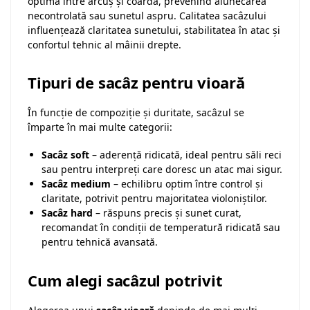
optimă între arcuș și coardă, prevenind alunecarea
necontrolată sau sunetul aspru. Calitatea sacâzului
influențează claritatea sunetului, stabilitatea în atac și
confortul tehnic al mâinii drepte.
Tipuri de sacâz pentru vioară
În funcție de compoziție și duritate, sacâzul se
împarte în mai multe categorii:
Sacâz soft
– aderență ridicată, ideal pentru săli reci
sau pentru interpreți care doresc un atac mai sigur.
Sacâz medium
– echilibru optim între control și
claritate, potrivit pentru majoritatea violoniștilor.
Sacâz hard
– răspuns precis și sunet curat,
recomandat în condiții de temperatură ridicată sau
pentru tehnică avansată.
Cum alegi sacâzul potrivit