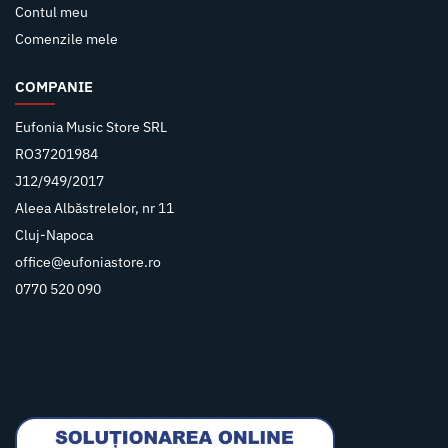
Contul meu
Comenzile mele
COMPANIE
Eufonia Music Store SRL
RO37201984
J12/949/2017
Aleea Albăstrelelor, nr 11
Cluj-Napoca
office@eufoniastore.ro
0770 520 090