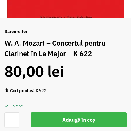
Barenreiter
W. A. Mozart – Concertul pentru
Clarinet în La Major – K 622
80,00
lei
🔖 Cod produs:
K622
În stoc
Adaugă în coș