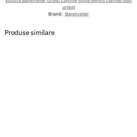
Editura Bärenreiter Urtext Conține știma pentru clarinet solo
urtext
Brand:
Barenreiter
Produse similare