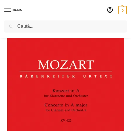
MENIU
0
Caută
PRIMA PAGINĂ
PARTITURI
W. A. MOZART – CONCERTUL PENTRU CLARINET ÎN LA MAJOR – K 622
/
/