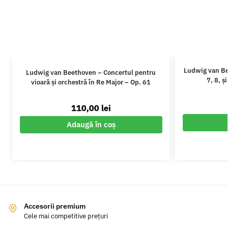
Ludwig van Be
Ludwig van Beethoven – Concertul pentru
7, 8, ș
vioară și orchestră în Re Major – Op. 61
110,00
lei
Adaugă în coș
Accesorii premium
Cele mai competitive prețuri