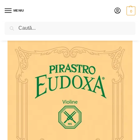
MENIU
0
Caută
PRIMA PAGINĂ
VIOARĂ
CORZI
PIRASTRO EUDOXA
SET PIRASTRO EUDOXA
/
/
/
/