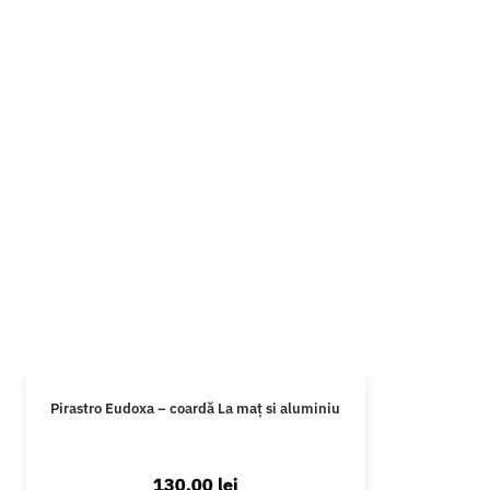
Pirastro Eudoxa – coardă La maț si aluminiu
130,00
lei