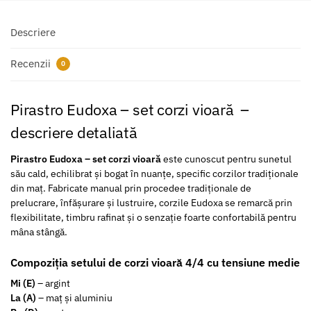
Descriere
Recenzii
0
Pirastro Eudoxa – set corzi vioară –
descriere detaliată
Pirastro Eudoxa – set corzi vioară
este cunoscut pentru sunetul
său cald, echilibrat și bogat în nuanțe, specific corzilor tradiționale
din maț. Fabricate manual prin procedee tradiționale de
prelucrare, înfășurare și lustruire, corzile Eudoxa se remarcă prin
flexibilitate, timbru rafinat și o senzație foarte confortabilă pentru
mâna stângă.
Compoziția setului de corzi vioară 4/4 cu tensiune medie
Mi (E)
– argint
La (A)
– maț și aluminiu