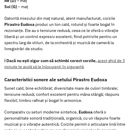
Re (D)
– maț
Sol (G)
– maț
Datorită miezului din maț natural, atent manufacturat, corzile
Pirastro Eudoxa
produc un ton cald, rotund și foarte bogat în
rezonanțe. Ele au o tensiune redusă, ceea ce le oferă o vibrație
liberă și un control expresiv excelent, fiind potrivite pentru un
spectru larg de stiluri, de la orchestră și muzică de cameră la
înregistrări de studio.
ℹ️ Dacă nu ești sigur cum să schimbi corect corzile,
acest ghid de 3
minute te ajută să le înlocuiești în siguranță
.
Caracteristici sonore ale setului Pirastro Eudoxa
Sunet cald, bine echilibrat; diversitate mare de culori timbrale;
tensiune redusă; confort excelent pentru mâna stângă; răspuns
flexibil; timbru rafinat și bogat în armonice.
Comparativ cu seturi moderne sintetice,
Eudoxa
oferă o
personalitate sonoră tradițională, organică, cu un răspuns foarte
muzical și o vibrație autentică. Corzile permit o articulare lină între