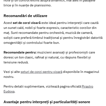
note și un control extins asupra dinamicii, mai ales în pasajele
lirice și în nuanțe de pianissimo.
Recomandări de utilizare
Acest
set de corzi vioară
este ideal pentru interpreții care caută
un sunet cald, nobil și foarte expresiv, caracteristic corzilor din
maț. Sunt recomandate pentru orchestră, muzică de cameră,
soliști care preferă timbrul tradițional și pentru înregistrări datorită
omogenității și controlului foarte bun.
Recomandate pentru:
muzicieni avansați și profesioniști care
doresc un ton clasic, rafinat și natural, cu răspuns flexibil și
tensiune redusă.
Vezi și alte
seturi de corzi pentru vioară
disponibile în magazinul
nostru.
Pentru detalii suplimentare, vizitează pagina oficială
Pirastro
Eudoxa
.
Avantaje pentru interpreți și particularități sonore