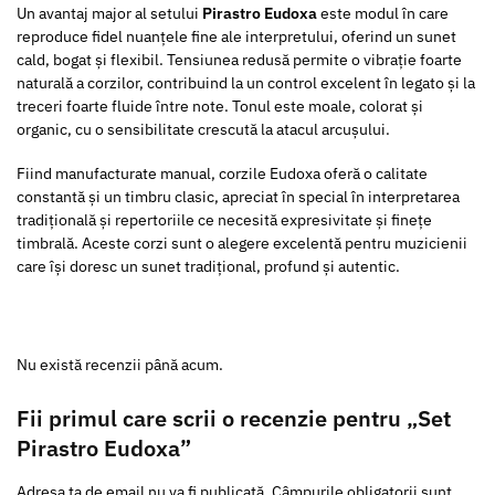
Un avantaj major al setului
Pirastro Eudoxa
este modul în care
reproduce fidel nuanțele fine ale interpretului, oferind un sunet
cald, bogat și flexibil. Tensiunea redusă permite o vibrație foarte
naturală a corzilor, contribuind la un control excelent în legato și la
treceri foarte fluide între note. Tonul este moale, colorat și
organic, cu o sensibilitate crescută la atacul arcușului.
Fiind manufacturate manual, corzile Eudoxa oferă o calitate
constantă și un timbru clasic, apreciat în special în interpretarea
tradițională și repertoriile ce necesită expresivitate și finețe
timbrală. Aceste corzi sunt o alegere excelentă pentru muzicienii
care își doresc un sunet tradițional, profund și autentic.
Nu există recenzii până acum.
Fii primul care scrii o recenzie pentru „Set
Pirastro Eudoxa”
Adresa ta de email nu va fi publicată.
Câmpurile obligatorii sunt