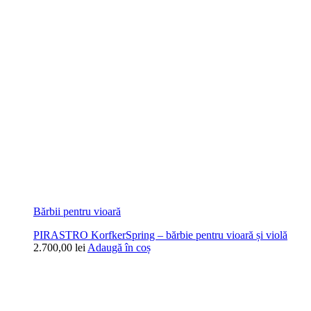
Bărbii pentru vioară
PIRASTRO KorfkerSpring – bărbie pentru vioară și violă
2.700,00
lei
Adaugă în coș