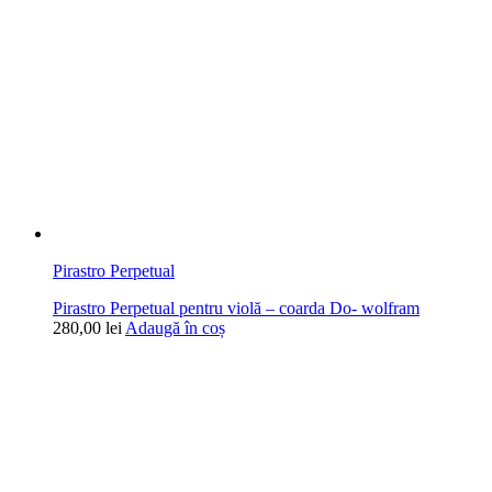
Pirastro Perpetual
Pirastro Perpetual pentru violă – coarda Do- wolfram
280,00
lei
Adaugă în coș