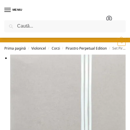
MENIU
Caută
0
Prima pagină
Violoncel
Corzi
Pirastro Perpetual Edition
Set Pirastro Perpetual Edition – cello
/
/
/
/