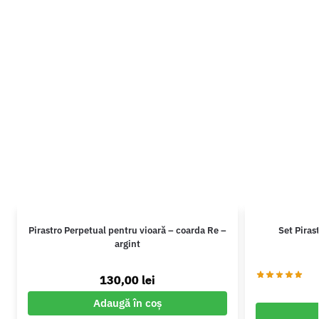
Pirastro Perpetual pentru vioară – coarda Re –
Set Piras
argint
130,00
lei
Adaugă în coș