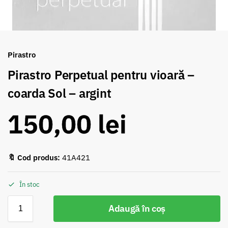
Pirastro
Pirastro Perpetual pentru vioară –
coarda Sol – argint
150,00
lei
🔖 Cod produs:
41A421
În stoc
Adaugă în coș