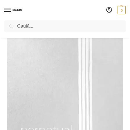
MENIU
0
Caută
PRIMA PAGINĂ
VIOARĂ
CORZI
PIRASTRO PERPETUAL
PIRASTRO PERPETUAL PENTRU VIOARĂ – COARDA SOL – ARGINT
/
/
/
/