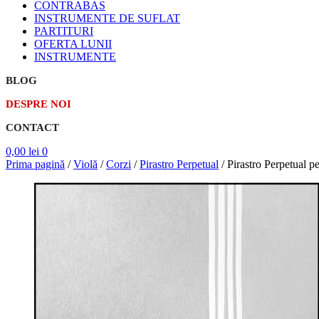
CONTRABAS
INSTRUMENTE DE SUFLAT
PARTITURI
OFERTA LUNII
INSTRUMENTE
BLOG
DESPRE NOI
CONTACT
0,00
lei
0
Prima pagină
/
Violă
/
Corzi
/
Pirastro Perpetual
/
Pirastro Perpetual p