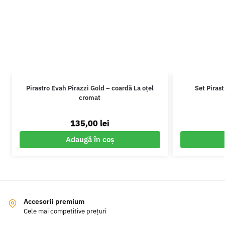
Pirastro Evah Pirazzi Gold – coardă La oțel
Set Pirast
cromat
135,00
lei
Adaugă în coș
Accesorii premium
Cele mai competitive prețuri