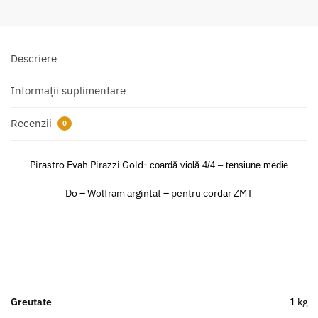
Descriere
Informații suplimentare
Recenzii
0
Pirastro Evah Pirazzi Gold-
coardă violă 4/4 – tensiune medie
Do – Wolfram argintat – pentru cordar ZMT
Greutate
1 kg