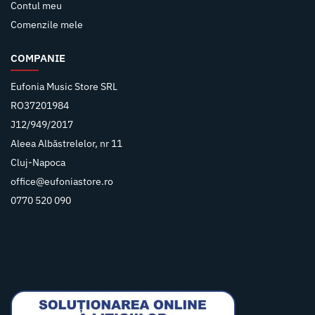
Contul meu
Comenzile mele
COMPANIE
Eufonia Music Store SRL
RO37201984
J12/949/2017
Aleea Albăstrelelor, nr 11
Cluj-Napoca
office@eufoniastore.ro
0770 520 090