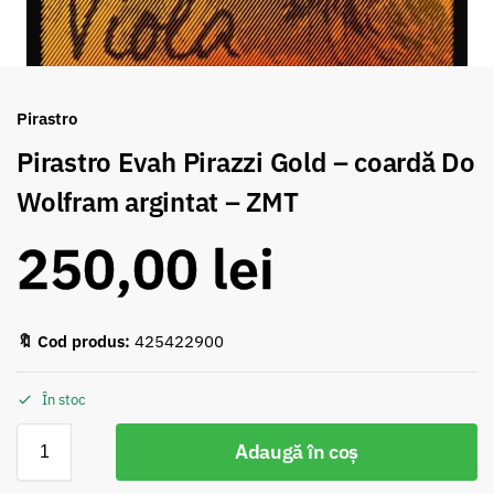
Pirastro
Pirastro Evah Pirazzi Gold – coardă Do
Wolfram argintat – ZMT
250,00
lei
🔖 Cod produs:
425422900
În stoc
Adaugă în coș