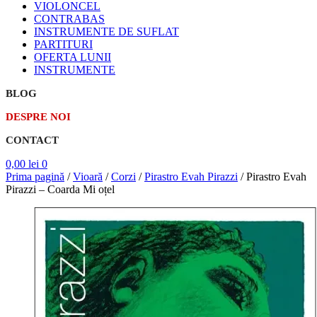
VIOLONCEL
CONTRABAS
INSTRUMENTE DE SUFLAT
PARTITURI
OFERTA LUNII
INSTRUMENTE
BLOG
DESPRE NOI
CONTACT
0,00
lei
0
Prima pagină
/
Vioară
/
Corzi
/
Pirastro Evah Pirazzi
/
Pirastro Evah
Pirazzi – Coarda Mi oțel