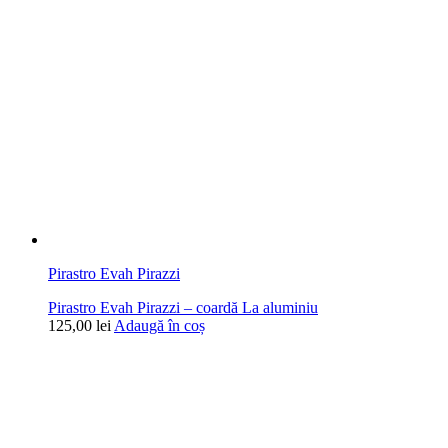
Pirastro Evah Pirazzi
Pirastro Evah Pirazzi – coardă La aluminiu
125,00
lei
Adaugă în coș