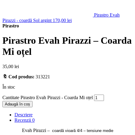
Pirastro Evah
Pirazzi - coardă Sol argint
170,00
lei
Pirastro
Pirastro Evah Pirazzi – Coarda
Mi oțel
35,00
lei
🔖 Cod produs:
313221
În stoc
Cantitate Pirastro Evah Pirazzi - Coarda Mi oțel
Adaugă în coș
Descriere
Recenzii
0
Evah Pirazzi –
coardă vioară 4/4 – tensiune medie