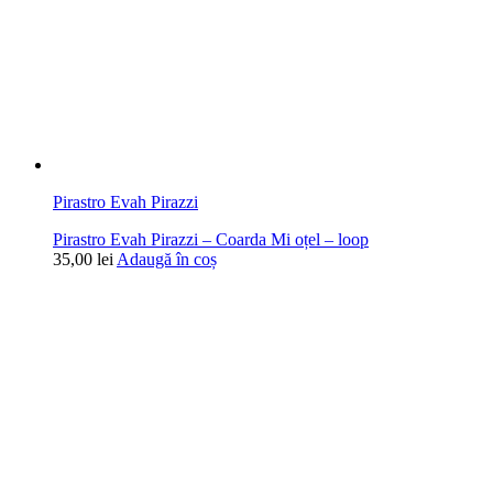
Pirastro Evah Pirazzi
Pirastro Evah Pirazzi – Coarda Mi oțel – loop
35,00
lei
Adaugă în coș