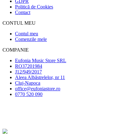
GDPR
Politică de Cookies
Contact
CONTUL MEU
Contul meu
Comenzile mele
COMPANIE
Eufonia Music Store SRL
RO37201984
J12/949/2017
Aleea Albăstrelelor, nr 11
Cluj-Napoca
office@eufoniastore.ro
0770 520 090