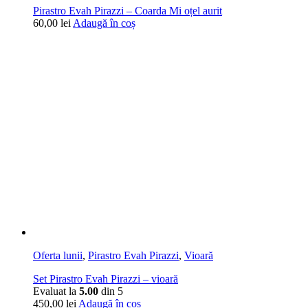
Pirastro Evah Pirazzi – Coarda Mi oțel aurit
60,00
lei
Adaugă în coș
Oferta lunii
,
Pirastro Evah Pirazzi
,
Vioară
Set Pirastro Evah Pirazzi – vioară
Evaluat la
5.00
din 5
450,00
lei
Adaugă în coș