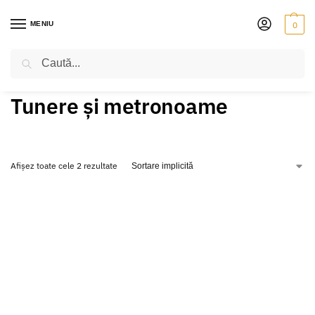
MENIU
0
Caută
PRIMA PAGINĂ
VIOARĂ
ACCESORII
TUNERE ȘI METRONOAME
/
/
/
Tunere și metronoame
Afișez toate cele 2 rezultate