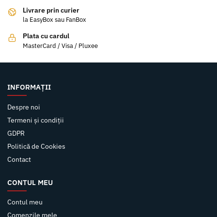
Livrare prin curier
la EasyBox sau FanBox
Plata cu cardul
MasterCard / Visa / Pluxee
INFORMAȚII
Despre noi
Termeni și condiții
GDPR
Politică de Cookies
Contact
CONTUL MEU
Contul meu
Comenzile mele