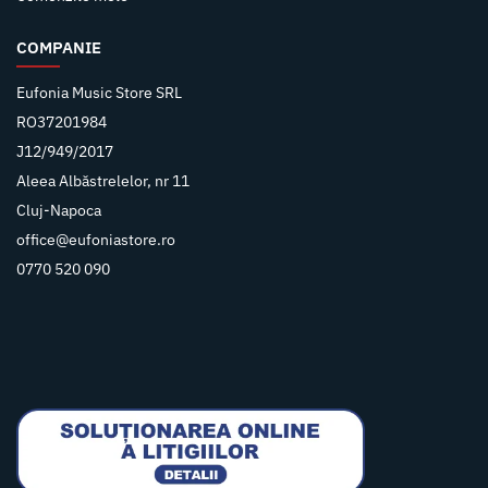
COMPANIE
Eufonia Music Store SRL
RO37201984
J12/949/2017
Aleea Albăstrelelor, nr 11
Cluj-Napoca
office@eufoniastore.ro
0770 520 090