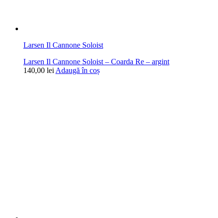
Larsen Il Cannone Soloist
Larsen Il Cannone Soloist – Coarda Re – argint
140,00
lei
Adaugă în coș