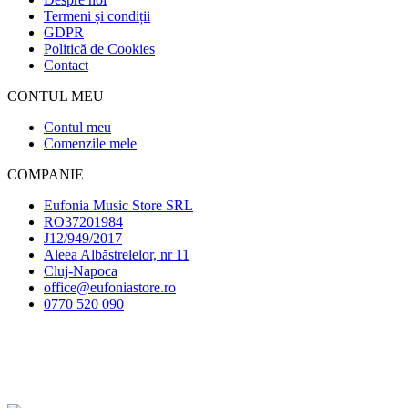
Termeni și condiții
GDPR
Politică de Cookies
Contact
CONTUL MEU
Contul meu
Comenzile mele
COMPANIE
Eufonia Music Store SRL
RO37201984
J12/949/2017
Aleea Albăstrelelor, nr 11
Cluj-Napoca
office@eufoniastore.ro
0770 520 090