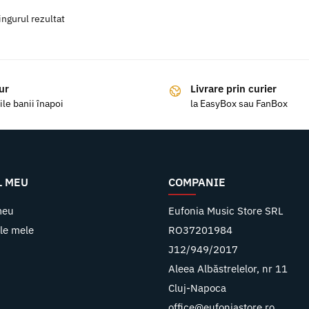
ingurul rezultat
ur
Livrare prin curier
ile banii înapoi
la EasyBox sau FanBox
L MEU
COMPANIE
meu
Eufonia Music Store SRL
le mele
RO37201984
J12/949/2017
Aleea Albăstrelelor, nr 11
Cluj-Napoca
office@eufoniastore.ro