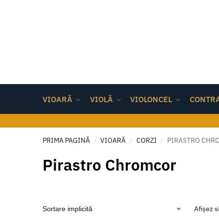
VIOARĂ
VIOLĂ
VIOLONCEL
CONTR
PRIMA PAGINĂ
VIOARĂ
CORZI
PIRASTRO CHR
/
/
/
Pirastro Chromcor
Afișez s