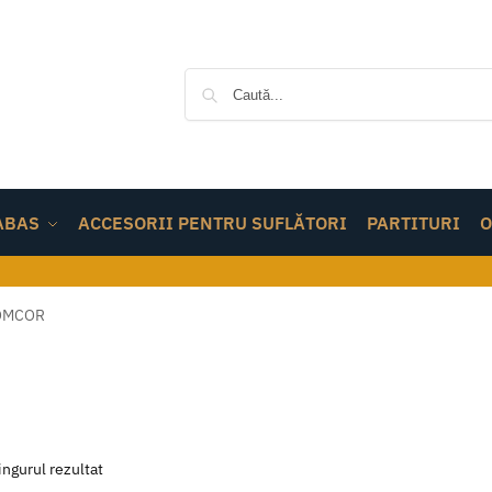
ABAS
ACCESORII PENTRU SUFLĂTORI
PARTITURI
O
OMCOR
ingurul rezultat