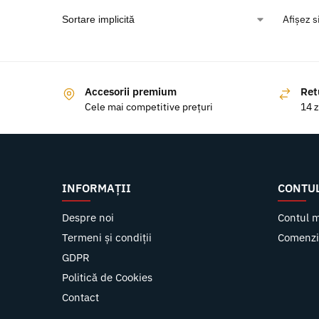
Afișez s
Accesorii premium
Ret
Cele mai competitive prețuri
14 z
INFORMAȚII
CONTU
Despre noi
Contul 
Termeni și condiții
Comenzi
GDPR
Politică de Cookies
Contact