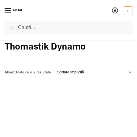
MENIU
0
Caută
PRIMA PAGINĂ
VIOARĂ
CORZI
THOMASTIK DYNAMO
/
/
/
Thomastik Dynamo
Afișez toate cele 2 rezultate