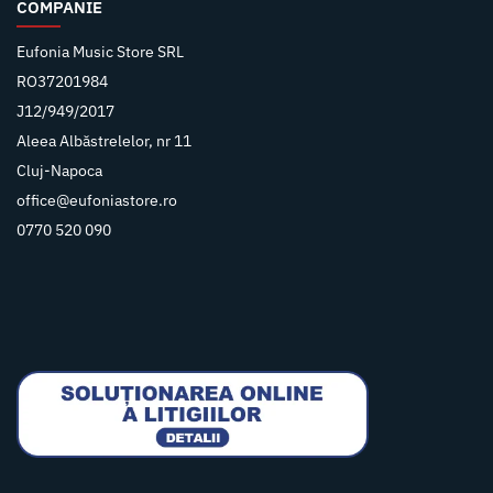
COMPANIE
Eufonia Music Store SRL
RO37201984
J12/949/2017
Aleea Albăstrelelor, nr 11
Cluj-Napoca
office@eufoniastore.ro
0770 520 090