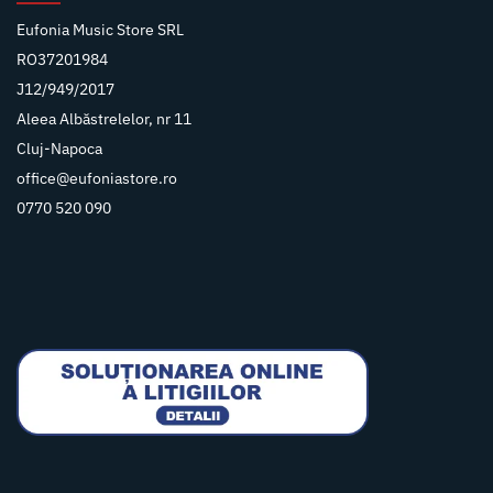
Eufonia Music Store SRL
RO37201984
J12/949/2017
Aleea Albăstrelelor, nr 11
Cluj-Napoca
office@eufoniastore.ro
0770 520 090