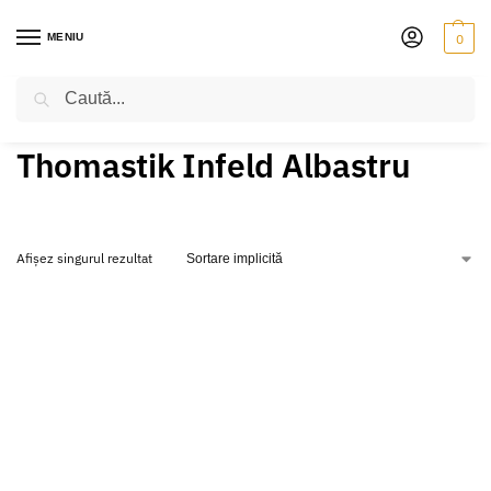
MENIU
0
Caută
PRIMA PAGINĂ
VIOARĂ
CORZI
THOMASTIK INFELD ALBASTRU
/
/
/
Thomastik Infeld Albastru
Afișez singurul rezultat