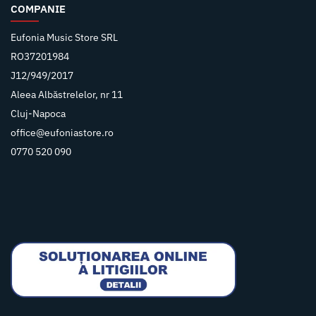
COMPANIE
Eufonia Music Store SRL
RO37201984
J12/949/2017
Aleea Albăstrelelor, nr 11
Cluj-Napoca
office@eufoniastore.ro
0770 520 090