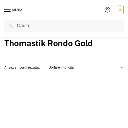
MENIU
0
Caută
PRIMA PAGINĂ
VIOARĂ
CORZI
THOMASTIK RONDO GOLD
/
/
/
Thomastik Rondo Gold
Afișez singurul rezultat