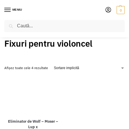
MENIU
0
Caută
PRIMA PAGINĂ
VIOLONCEL
ACCESORII
FIXURI PENTRU VIOLONCEL
/
/
/
Fixuri pentru violoncel
Afișez toate cele 4 rezultate
Eliminator de Wolf – Moser –
Lup x