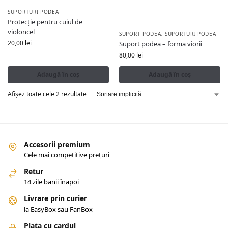
SUPORTURI PODEA
Protecție pentru cuiul de
violoncel
SUPORT PODEA
,
SUPORTURI PODEA
20,00
lei
Suport podea – forma viorii
80,00
lei
Adaugă în coș
Adaugă în coș
Afișez toate cele 2 rezultate
Accesorii premium
Cele mai competitive prețuri
Retur
14 zile banii înapoi
Livrare prin curier
la EasyBox sau FanBox
Plata cu cardul