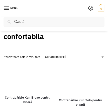
MENIU
0
Caută
PRIMA PAGINĂ
PRODUSE ETICHETATE „CONFORTABILA”
/
confortabila
Afișez toate cele 2 rezultate
Contrabărbie Kun Bravo pentru
Contrabărbie Kun Solo pentru
vioară
vioară