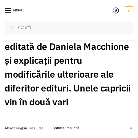
MENIU
0
Caută
PRIMA PAGINĂ
PRODUSE ETICHETATE „EDITATĂ DE DANIELA MACCHIONE ȘI EXPLICAȚII PENTRU MODIFICĂRILE ULTERIOARE ALE DIFERITOR EDITURI. UNELE CAPRICII VIN ÎN DOUĂ VARI”
/
editată de Daniela Macchione
și explicații pentru
modificările ulterioare ale
diferitor edituri. Unele capricii
vin în două vari
Afișez singurul rezultat