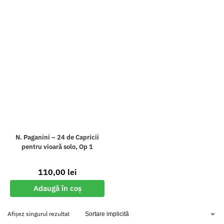
N. Paganini – 24 de Capricii
pentru vioară solo, Op 1
110,00
lei
Adaugă în coș
Afișez singurul rezultat