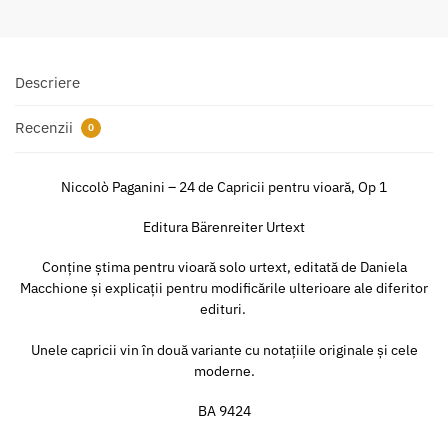
Descriere
Recenzii
0
Niccolò Paganini – 24 de Capricii pentru vioară, Op 1
Editura Bärenreiter Urtext
Conține știma pentru vioară solo urtext, editată de Daniela
Macchione și explicații pentru modificările ulterioare ale diferitor
edituri.
Unele capricii vin în două variante cu notațiile originale și cele
moderne.
BA 9424