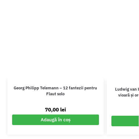
Georg Philipp Telemann – 12 fantezii pentru
Ludwig van 
Flaut solo
vioară și o
70,00
lei
Adaugă în coș