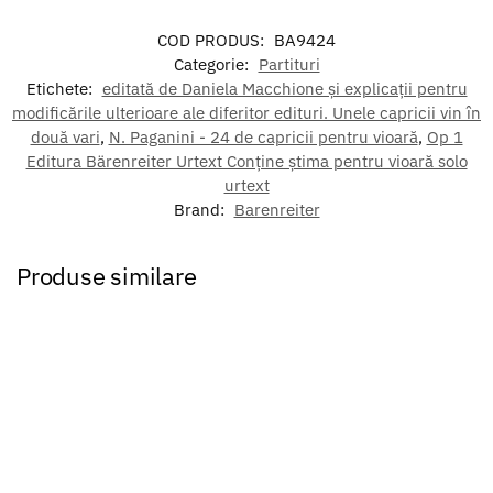
COD PRODUS:
BA9424
Categorie:
Partituri
Etichete:
editată de Daniela Macchione și explicații pentru
modificările ulterioare ale diferitor edituri. Unele capricii vin în
două vari
,
N. Paganini - 24 de capricii pentru vioară
,
Op 1
Editura Bärenreiter Urtext Conține știma pentru vioară solo
urtext
Brand:
Barenreiter
Produse similare