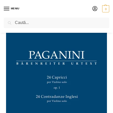
MENIU
0
Caută
PRIMA PAGINĂ
PARTITURI
N. PAGANINI – 24 DE CAPRICII PENTRU VIOARĂ SOLO, OP 1
/
/