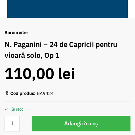
Barenreiter
N. Paganini – 24 de Capricii pentru
vioară solo, Op 1
110,00
lei
🔖 Cod produs:
BA9424
În stoc
Adaugă în coș