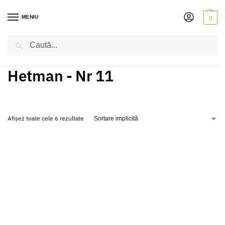
MENIU
0
Caută
PRIMA PAGINĂ
PRODUSE ETICHETATE „HETMAN - NR 11”
/
Hetman - Nr 11
Afișez toate cele 6 rezultate