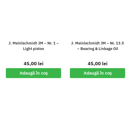
J. Meinlschmidt JM – Nr. 1 –
J. Meinlschmidt JM – Nr. 13.5
Light piston
– Bearing & Linkage Oil
45,00
lei
45,00
lei
Adaugă în coș
Adaugă în coș