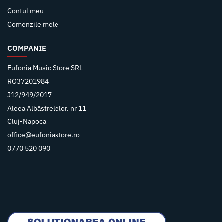
Contul meu
Comenzile mele
COMPANIE
Eufonia Music Store SRL
RO37201984
J12/949/2017
Aleea Albăstrelelor, nr 11
Cluj-Napoca
office@eufoniastore.ro
0770 520 090