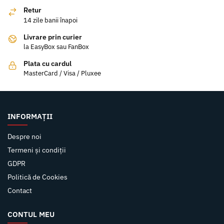
Retur
14 zile banii înapoi
Livrare prin curier
la EasyBox sau FanBox
Plata cu cardul
MasterCard / Visa / Pluxee
INFORMAȚII
Despre noi
Termeni și condiții
GDPR
Politică de Cookies
Contact
CONTUL MEU