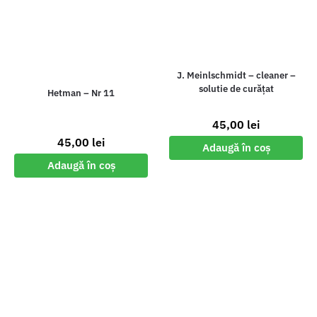
J. Meinlschmidt – cleaner –
solutie de curățat
Hetman – Nr 11
45,00
lei
45,00
lei
Adaugă în coș
Adaugă în coș