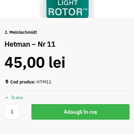
J. Meinlschmidt
Hetman – Nr 11
45,00
lei
🔖 Cod produs:
HTM11
În stoc
Adaugă în coș