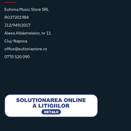
Eufonia Music Store SRL
RO37201984
J12/949/2017
Aleea Albăstrelelor, nr 11
Cluj-Napoca
office@eufoniastore.ro
0770 520 090