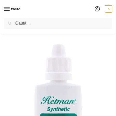
MENIU
0
Caută
PRIMA PAGINĂ
SUFLĂTORI
ALAMĂ
CREME ȘI ULEIURI
HETMAN – NR 11
/
/
/
/