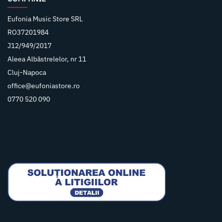
Eufonia Music Store SRL
RO37201984
J12/949/2017
Aleea Albăstrelelor, nr 11
Cluj-Napoca
office@eufoniastore.ro
0770 520 090