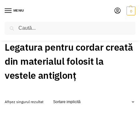
MENIU
0
Caută
PRIMA PAGINĂ
PRODUSE ETICHETATE „LEGATURA PENTRU CORDAR CREATĂ DIN MATERIALUL FOLOSIT LA VESTELE ANTIGLONȚ”
/
Legatura pentru cordar creată
din materialul folosit la
vestele antiglonț
Afișez singurul rezultat