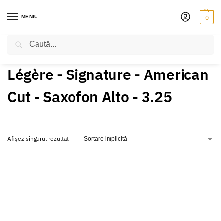
MENIU
0
Caută
PRIMA PAGINĂ
PRODUSE ETICHETATE „LÉGÈRE - SIGNATURE - AMERICAN CUT - SAXOFON ALTO - 3.25”
/
Légère - Signature - American
Cut - Saxofon Alto - 3.25
Afișez singurul rezultat