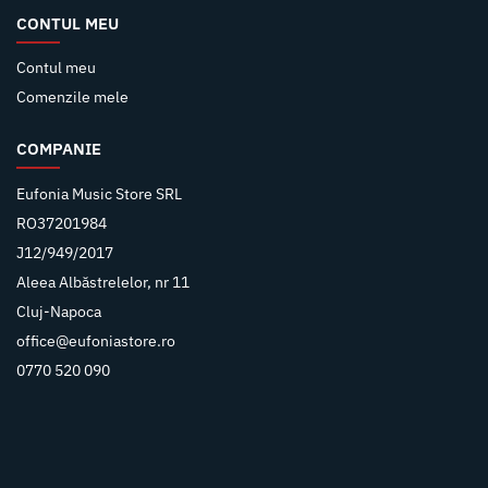
CONTUL MEU
Contul meu
Comenzile mele
COMPANIE
Eufonia Music Store SRL
RO37201984
J12/949/2017
Aleea Albăstrelelor, nr 11
Cluj-Napoca
office@eufoniastore.ro
0770 520 090