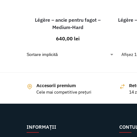
Légère – ancie pentru fagot –
Légère –
Medium-Hard
640,00
lei
Afișez 1
Accesorii premium
Ret
Cele mai competitive prețuri
14 z
INFORMAȚII
CONTU