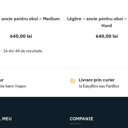
 ancie pentru oboi – Medium
Légère – ancie pentru oboi 
Hard
640,00
lei
640,00
lei
 - 16 din 44 de rezultate
ur
Livrare prin curier
ile banii înapoi
la EasyBox sau FanBox
L MEU
COMPANIE