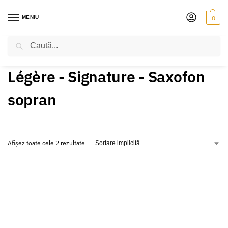
MENIU
0
Caută
PRIMA PAGINĂ
PRODUSE ETICHETATE „LÉGÈRE - SIGNATURE - SAXOFON SOPRAN”
/
Légère - Signature - Saxofon
sopran
Afișez toate cele 2 rezultate