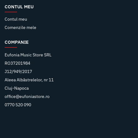
CONTUL MEU
Contul meu
Comenzile mele
COMPANIE
Eufonia Music Store SRL
RO37201984
J12/949/2017
Aleea Albăstrelelor, nr 11
Cluj-Napoca
office@eufoniastore.ro
0770 520 090