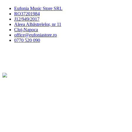
Eufonia Music Store SRL
RO37201984
J12/949/2017
Aleea Albăstrelelor, nr 11
Cluj-Napoca
office@eufoniastore.ro
0770 520 090