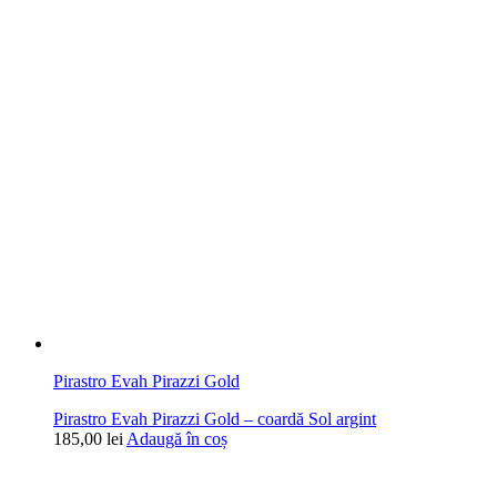
Pirastro Evah Pirazzi Gold
Pirastro Evah Pirazzi Gold – coardă Sol argint
185,00
lei
Adaugă în coș